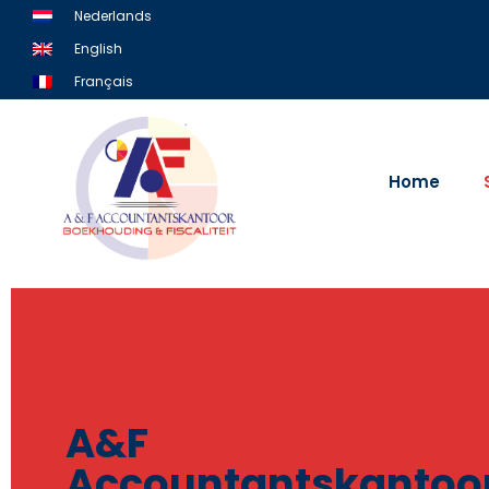
Skip
Nederlands
to
English
content
Français
Home
A&F
Accountantskantoo