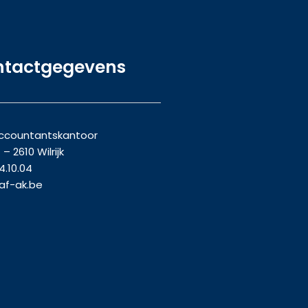
ntactgegevens
ccountantskantoor
 – 2610 Wilrijk
4.10.04
af-ak.be