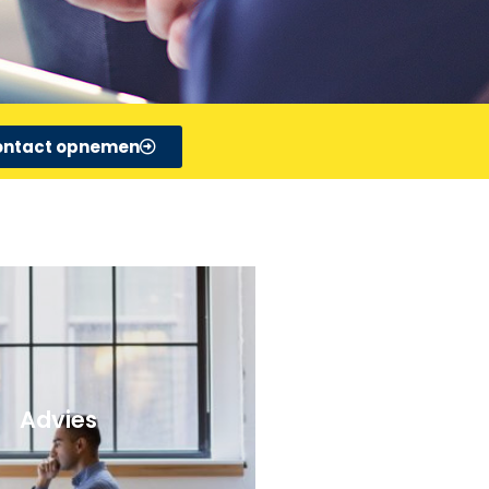
Advies
f meer informatie nodig omtrent uw
 Neem dan contact met ons op.
ontact opnemen
ontact opnemen
Advies