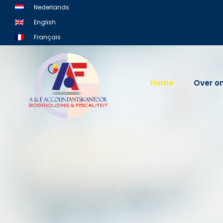
Skip
Nederlands
to
English
content
Français
Home
Over o