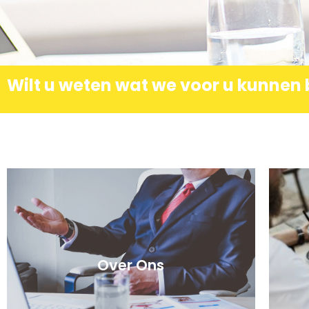
Over Ons
We zijn gespecialiseerd in boekhouding en
Praktisc
belastingadvies. Meer weten over ons?
bi
Wilt u weten wat we voor u kunnen
lees verder
Over Ons