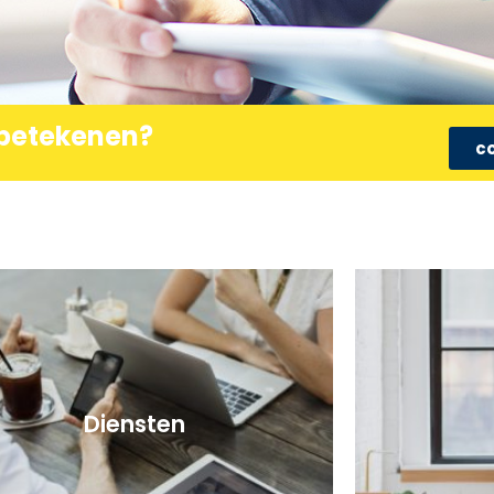
Diensten
he begeleiding en focus op gericht advies staan
Heeft u advies o
j ons centraal. Wilt u weten wat we doen?
onderneming?
 betekenen?
c
Diensten
c
Diensten