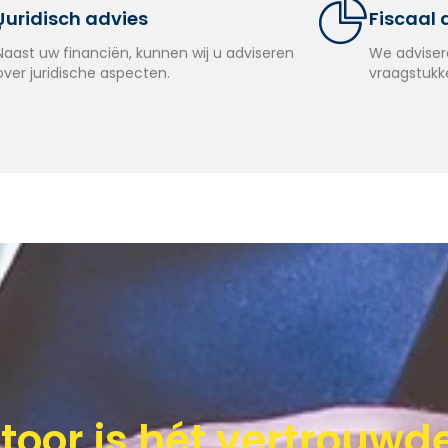
Juridisch advies
Fiscaal 
Naast uw financiën, kunnen wij u adviseren
We adviser
over juridische aspecten.
vraagstukke
oor is hét vertrouwd