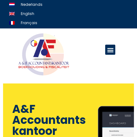
Skip
Nederlands
to
English
content
Français
Menu
Offerte aanvragen
A&F
Accountants
kantoor